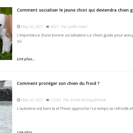
Comment socialiser le jeune chiot qui deviendra chien g
May 20, 2021
4021
Par:
Joëlle Huart
L’importance d’une bonne socialisation Le chien guide pour aveugle
où
Lire plus...
Comment protéger son chien du froid ?
May 20, 2021
11283
Par:
Emilie de Dogofriends
L'automne est bien là et l'hiver approche ! Le temps se refroidit e
Lire plus...