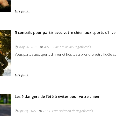
Lire plus...
5 conseils pour partir avec votre chien aux sports d’hive
May 20, 2021
4913
Par:
Emilie de Dogofriends
Vous partez aux sports d'hiver et hésitez à prendre votre fidèle c
Lire plus...
Les 5 dangers de l’été à éviter pour votre chien
Apr 20, 2021
7653
Par:
Nolwenn de dogofriends