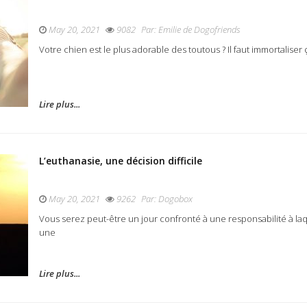
May 20, 2021
9082
Par:
Emilie de Dogofriends
Votre chien est le plus adorable des toutous ? Il faut immortaliser ç
Lire plus...
L’euthanasie, une décision difficile
May 20, 2021
9262
Par:
Dogobox
Vous serez peut-être un jour confronté à une responsabilité à la
une
Lire plus...