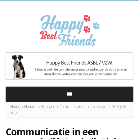
Happy
Best
Friends
Home
»
Honden
»
Educatie
»
Communicatie in een oogwenk: ‘Het gele
lintje’
Communicatie in een