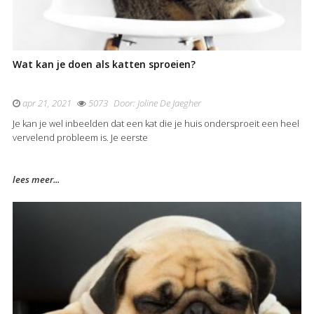
Wat kan je doen als katten sproeien?
apr 21, 2021
5073
Door:
Joline De Jaegher
Je kan je wel inbeelden dat een kat die je huis ondersproeit een heel
vervelend probleem is. Je eerste
lees meer...