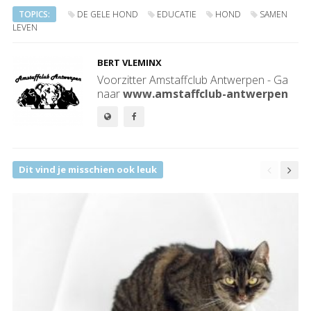
TOPICS:
DE GELE HOND
EDUCATIE
HOND
SAMEN
LEVEN
BERT VLEMINX
Voorzitter Amstaffclub Antwerpen - Ga
naar
www.amstaffclub-antwerpen
Dit vind je misschien ook leuk