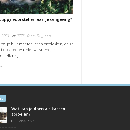
puppy voorstellen aan je omgeving?
, 2021
6773
Door:
Dogobox
 zal je huis moeten leren ontdekken, en zal
t ook heel wat nieuwe vriendjes
n. Hier zijn
...
nt
Wat kan je doen als katten
sproeien?
21 april 2021