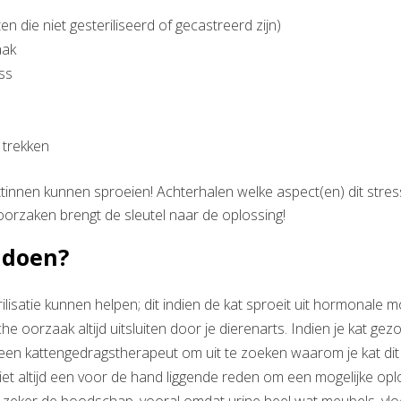
n die niet gesteriliseerd of gecastreerd zijn)
aak
ss
 trekken
ttinnen kunnen sproeien! Achterhalen welke aspect(en) dit stre
roorzaken brengt de sleutel naar de oplossing!
 doen?
ilisatie kunnen helpen; dit indien de kat sproeit uit hormonale mo
e oorzaak altijd uitsluiten door je dierenarts. Indien je kat gez
een kattengedragstherapeut om uit te zoeken waarom je kat dit
niet altijd een voor de hand liggende reden om een mogelijke opl