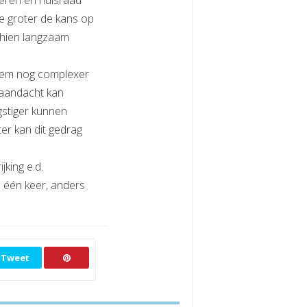
oeren en huisraad
oe groter de kans op
schien langzaam
bleem nog complexer
n aandacht kan
ngstiger kunnen
er kan dit gedrag
jking e.d.
 één keer, anders
Tweet