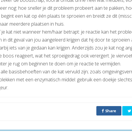
s zeker de boodschap, vooral omdat urine heel wat meubels, vl
eer nog: hoe sneller je dit probleem probeert aan te pakken, h
begint een kat op één plaats te sproeien en breidt ze dit (mis
naar meerdere plaatsen in huis.
f je kat niet wanneer hem/haar betrapt: je reactie kan het pro
n in dit geval van jou aangeleerd krijgen dat hij door te sproeie
arbij iets van je gedaan kan krijgen. Anderzijds zou je kat nog a
 boos reageert, wat het sproeigedrag ook verergert. Je viervoet
er je rug om beginnen te doen om je reactie te vermijden.
alle basisbehoeften van de kat vervuld zijn; zoals omgevingsverri
plekken met een enzymatisch middel: gebruik een doekje slechts
geur.
Share