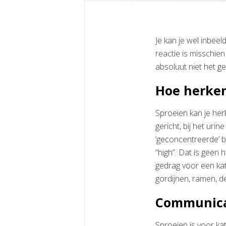
Je kan je wel inbeel
reactie is misschien
absoluut niet het ge
Hoe herke
Sproeien kan je her
gericht, bij het uri
‘geconcentreerde’ bl
“high”. Dat is geen
gedrag voor een kat
gordijnen, ramen, d
Communica
Sproeien is voor k