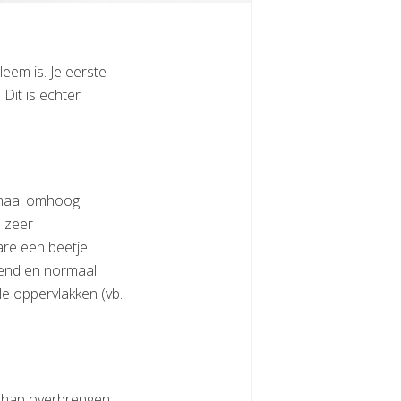
leem is. Je eerste
 Dit is echter
lemaal omhoog
n zeer
ware een beetje
nnend en normaal
e oppervlakken (vb.
chap overbrengen: