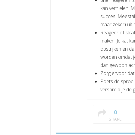
Snel reageren i
kan vernielen. M
succes. Meestal 
maar zeker) uit 
Reageer of stra
maken. Je kat ka
opstrijken en da
worden omdat je
dan gewoon acht
Zorg ervoor dat 
Poets de sproei
verspreid je de 
0
SHARE