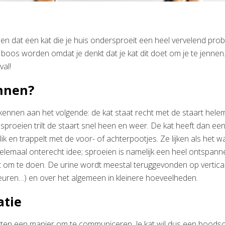
den dat een kat die je huis ondersproeit een heel vervelend prob
 boos worden omdat je denkt dat je kat dit doet om je te jennen.
val!
nnen?
kennen aan het volgende: de kat staat recht met de staart he
ne sproeien trilt de staart snel heen en weer. De kat heeft dan ee
ik en trappelt met de voor- of achterpootjes. Ze lijken als het 
 helemaal onterecht idee; sproeien is namelijk een heel ontspa
 om te doen. De urine wordt meestal teruggevonden op vertical
euren…) en over het algemeen in kleinere hoeveelheden.
tie
atten een manier om te communiceren. Je kat wil dus een boods