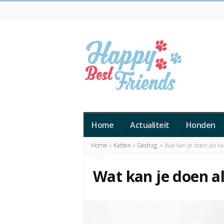
Happy
Best
Home
Actualiteit
Honden
Friends
Home
»
Katten
»
Gedrag.
»
Wat kan je doen als ka
Wat kan je doen al