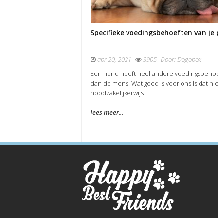
Specifieke voedingsbehoeften van je
apr 20, 2021
3905
Door:
Dogobox
Een hond heeft heel andere voedingsbeho
dan de mens. Wat goed is voor ons is dat nie
noodzakelijkerwijs
lees meer...