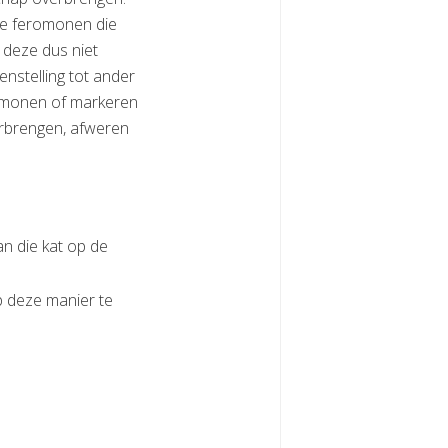
 De feromonen die
 deze dus niet
enstelling tot ander
romonen of markeren
erbrengen, afweren
an die kat op de
p deze manier te