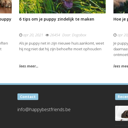
 puppy
6 tips om je puppy zindelijk te maken
Hoe je 
apr 20, 2021
26454
Door:
Dogobox
apr 20
eften
Als je puppy net in zijn nieuwe huis aankomt, weet
Je puppy
t
hij nog niet dat hij zijn behoefte moet ophouden
daarnaas
ontmoete
lees meer...
lees meer
Contact
Rece
info@happybestfriends.be