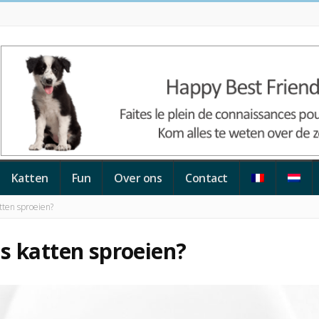
Katten
Fun
Over ons
Contact
tten sproeien?
s katten sproeien?