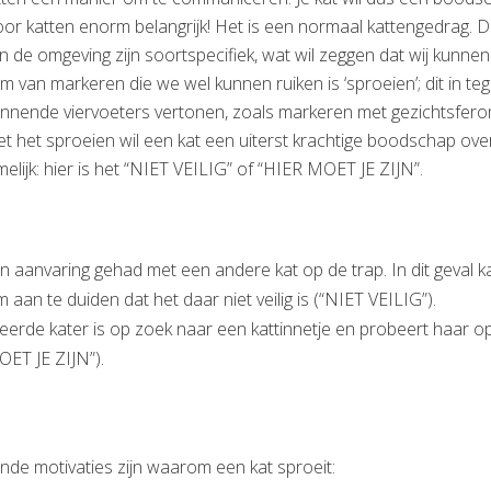
 voor katten enorm belangrijk! Het is een normaal kattengedrag.
n de omgeving zijn soortspecifiek, wat wil zeggen dat wij kunnen
m van markeren die we wel kunnen ruiken is ‘sproeien’; dit in teg
innende viervoeters vertonen, zoals markeren met gezichtsfe
t het sproeien wil een kat een uiterst krachtige boodschap ov
lijk: hier is het “NIET VEILIG” of “HIER MOET JE ZIJN”.
n aanvaring gehad met een andere kat op de trap. In dit geval k
 aan te duiden dat het daar niet veilig is (“NIET VEILIG”).
reerde kater is op zoek naar een kattinnetje en probeert haar o
OET JE ZIJN”).
ende motivaties zijn waarom een kat sproeit: