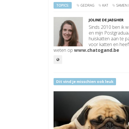
TOPICS:
GEDRAG
KAT
SAMEN 
JOLINE DE JAEGHER
Sinds 2010 ben ik w
en mijn Postgraduaa
huiskatten aan te p
voor katten en heef
weten op
www.chatogand.be
Dit vind je misschien ook leuk