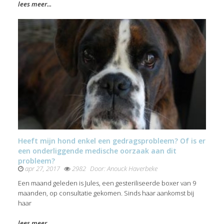
lees meer...
Heeft mijn hond enkel een gedragsprobleem? Of is er
een onderliggende medische oorzaak aan dit
probleem?
apr 27, 2017
2982
Door:
Anouck Haverbeke
Een maand geleden is Jules, een gesteriliseerde boxer van 9
maanden, op consultatie gekomen. Sinds haar aankomst bij
haar
lees meer...