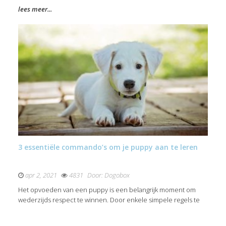
lees meer...
3 essentiële commando’s om je puppy aan te leren
apr 2, 2021
4831
Door:
Dogobox
Het opvoeden van een puppy is een belangrijk moment om
wederzijds respect te winnen. Door enkele simpele regels te