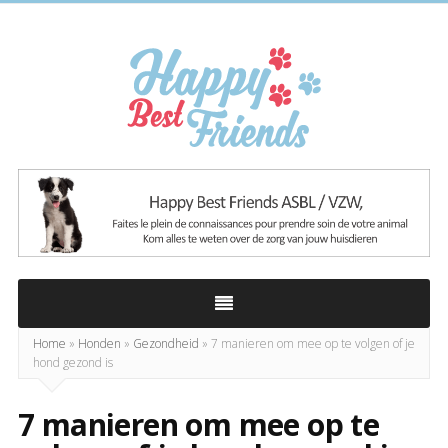
Happy
Best
Friends
Home
»
Honden
»
Gezondheid
»
7 manieren om mee op te volgen of je
hond gezond is
7 manieren om mee op te