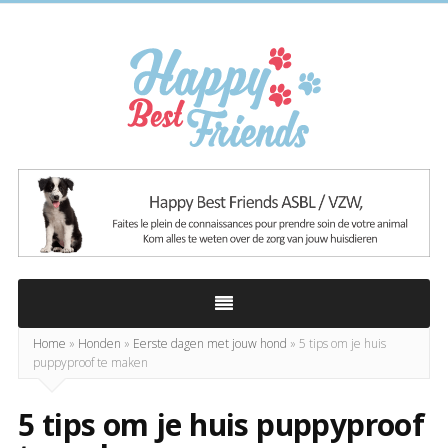
Happy
Best
Friends
Home
»
Honden
»
Eerste dagen met jouw hond
»
5 tips om je huis
puppyproof te maken
5 tips om je huis puppyproof