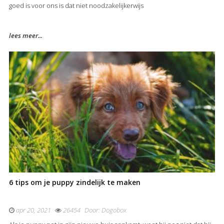
goed is voor ons is dat niet noodzakelijkerwijs
lees meer...
6 tips om je puppy zindelijk te maken
apr 20, 2021
26454
Door:
Dogobox