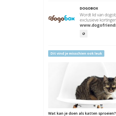
DOGOBOX
Wordt lid van dogob
exclusieve kortinge
www.dogofriend
Dit vind je misschien ook leuk
Wat kan je doen als katten sproeien?