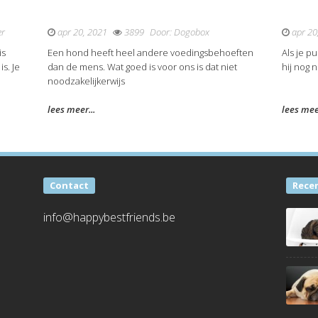
er
apr 20, 2021
3899
Door:
Dogobox
apr 20
is
Een hond heeft heel andere voedingsbehoeften
Als je p
s. Je
dan de mens. Wat goed is voor ons is dat niet
hij nog 
noodzakelijkerwijs
lees meer...
lees meer
Contact
Rece
info@happybestfriends.be