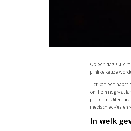
Op een dag zul je 
pijnlijke keuze word
Het kan een haast o
om hem nog wat lang
primeren. Uiteraard 
medisch advies en wa
In welk ge