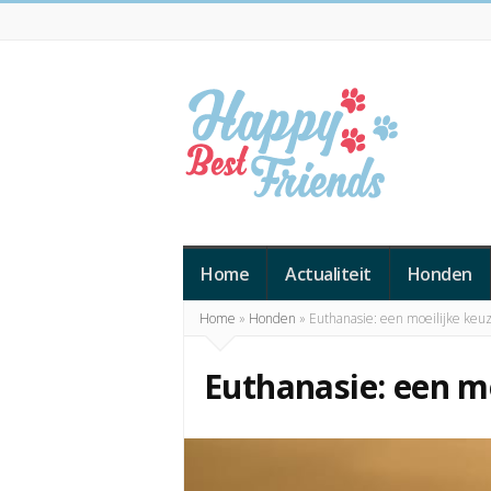
Happy
Best
Home
Actualiteit
Honden
Friends
Home
»
Honden
»
Euthanasie: een moeilijke keu
Euthanasie: een m