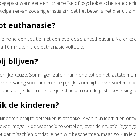
oegepast wanneer een lichamelijke of psychologische aandoeni
lgen ervan zodanig ernstig zijn dat het beter is het dier uit zijn 
pt euthanasie?
 je hond een spuitje met een overdosis anestheticum. Na enkele
 à 10 minuten is de euthanasie voltooid.
ij blijven?
oonlijke keuze. Sommigen zullen hun hond tot op het laatste mom
eze ervaring voor anderen te pijnlijk is om bij hun viervoeter te b
 raad aan je dierenarts die je zal helpen om de juiste beslissing 
 ik de kinderen?
kinderen erbij te betrekken is afhankelijk van hun leeftijd en ont
oveel mogelijk de waarheid te vertellen; over de situatie liegen g
et dat misschien omdat je hen wilt beschermen, maar zo kun je