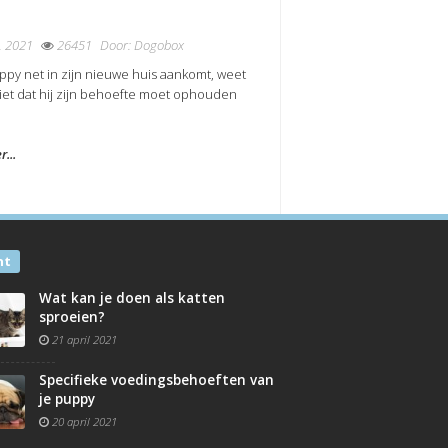
, 2021
26451
Door:
Dogobox
uppy net in zijn nieuwe huis aankomt, weet
niet dat hij zijn behoefte moet ophouden
...
nt
Wat kan je doen als katten
sproeien?
21 april 2021
Specifieke voedingsbehoeften van
je puppy
20 april 2021