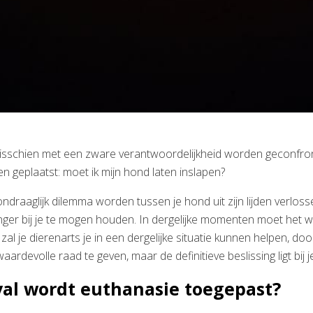
misschien met een zware verantwoordelijkheid worden geconfro
en geplaatst: moet ik mijn hond laten inslapen?
ndraaglijk dilemma worden tussen je hond uit zijn lijden verloss
er bij je te mogen houden. In dergelijke momenten moet het we
zal je dierenarts je in een dergelijke situatie kunnen helpen, door
ardevolle raad te geven, maar de definitieve beslissing ligt bij je
val wordt euthanasie toegepast?