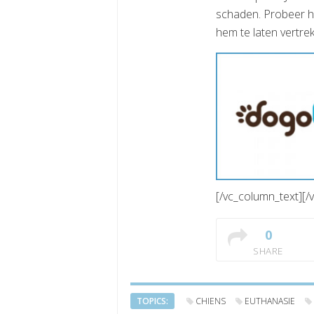
schaden. Probeer hen
hem te laten vertre
[/vc_column_text][/
0
SHARE
TOPICS:
CHIENS
EUTHANASIE