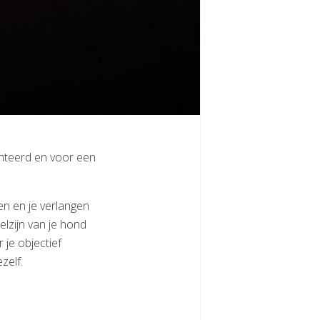
nteerd en voor een
en en je verlangen
lzijn van je hond
 je objectief
zelf.