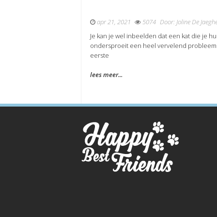
apr 21, 2021
5074
Door:
Joline De Jaegh
Je kan je wel inbeelden dat een kat die je hu
ondersproeit een heel vervelend probleem i
eerste
lees meer...