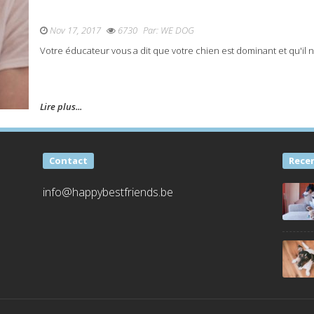
Nov 17, 2017
6730
Par:
WE DOG
Votre éducateur vous a dit que votre chien est dominant et qu'il n'y
Lire plus...
Contact
Rece
info@happybestfriends.be