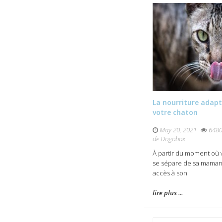
La nourriture adap
votre chaton
May 20, 2021
648
de Dogobox
À partir du moment où 
se sépare de sa maman, 
accès à son
lire plus ...