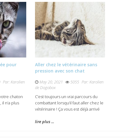
tée pour
Aller chez le vétérinaire sans
pression avec son chat
0
Par:
Karolien
May 20, 2021
5055
Par:
Karolien
de Dogobox
votre chaton
C’est toujours un vrai parcours du
il n’a plus
combattant lorsqu’il faut aller chez le
vétérinaire ! Ça vous est déjà arrivé
lire plus ...