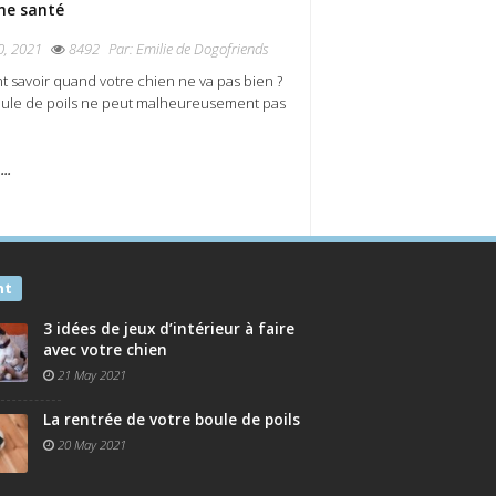
ne santé
, 2021
8492
Par:
Emilie de Dogofriends
savoir quand votre chien ne va pas bien ?
oule de poils ne peut malheureusement pas
...
nt
3 idées de jeux d’intérieur à faire
avec votre chien
21 May 2021
La rentrée de votre boule de poils
20 May 2021