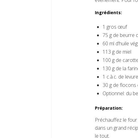
événement. Pour l’o
Ingrédients:
1 gros œuf
75 g de beurre 
60 ml d’huile vé
113 g de miel
100 g de carott
130 g de la fari
1 c.à.c. de levur
30 g de flocons 
Optionnel: du be
Préparation:
Préchauffez le four
dans un grand récipi
le tout.