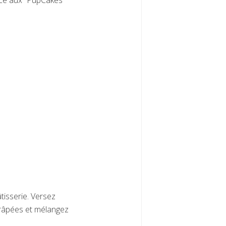
râce aux “PupCakes”
tisserie. Versez
s râpées et mélangez