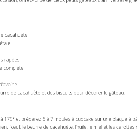
ccasion, offrez-lui de délicieux petits gâteaux d’anniversaire g
de cacahuète
gétale
es râpées
ne complète
e
d’avoine
urre de cacahuète et des biscuits pour décorer le gâteau.
 à 175° et préparez 6 à 7 moules à cupcake sur une plaque à pâ
ent l’œuf, le beurre de cacahuète, l’huile, le miel et les carotte