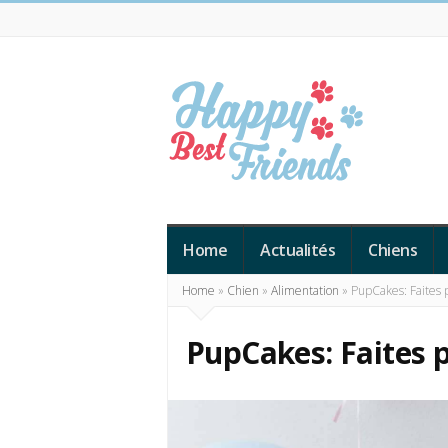
Happy
Best
Home
Actualités
Chiens
Friends
Home
»
Chien
»
Alimentation
»
PupCakes: Faites pl
PupCakes: Faites p