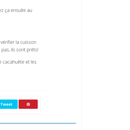
tez ça ensuite au
érifier la cuisson
pas, ils sont prêts!
e cacahuète et les
Tweet