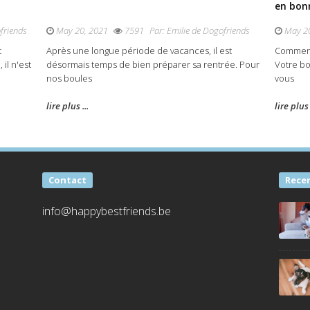
en bon
friends
May 20, 2021
7591
Par:
Emilie de Dogofriends
May 20
t
Après une longue période de vacances, il est
Comment 
il n'est
désormais temps de bien préparer sa rentrée. Pour
Votre b
nos boules
vous
lire plus ...
lire plus 
Contact
Rece
info@happybestfriends.be