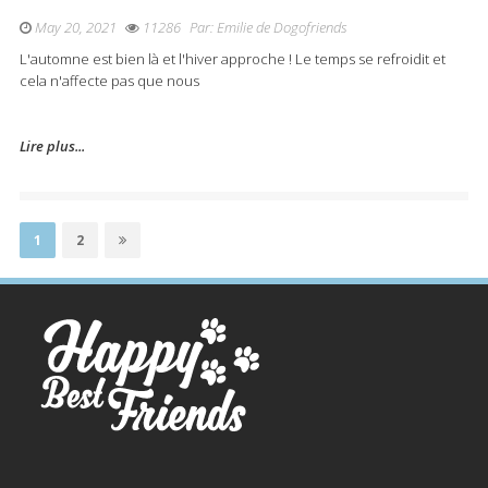
May 20, 2021
11286
Par:
Emilie de Dogofriends
L'automne est bien là et l'hiver approche ! Le temps se refroidit et
cela n'affecte pas que nous
Lire plus...
Posts
Page
1
Page
2
navigation